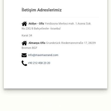
İletişim Adreslerimiz
Atölye - Ofis
Yenibosna Merkez mah. 1.Asena Sok.
No.23C/8 Bahçelievler -İstanbul
Karat 34
Almanya Ofis
Grundstück Riedemannstraße 17, 28239
Bremen BGF
info@maximastand.com
+90 212 458 23 20
Copyright © 2019 Maxima Stand. All Rights Reserved
Web Tasarım