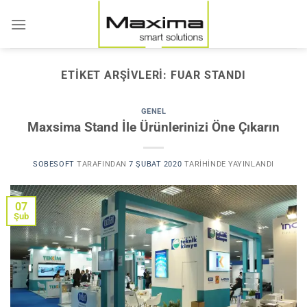
İçeriğe
atla
ETIKET ARŞIVLERI:
FUAR STANDI
GENEL
Maxsima Stand İle Ürünlerinizi Öne Çıkarın
SOBESOFT
TARAFINDAN
7 ŞUBAT 2020
TARIHINDE YAYINLANDI
07
Şub