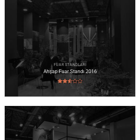
FUAR STANDLARI
Ahşap Fuar Standı 2016
5
üzerinden
2.58
oy
aldı