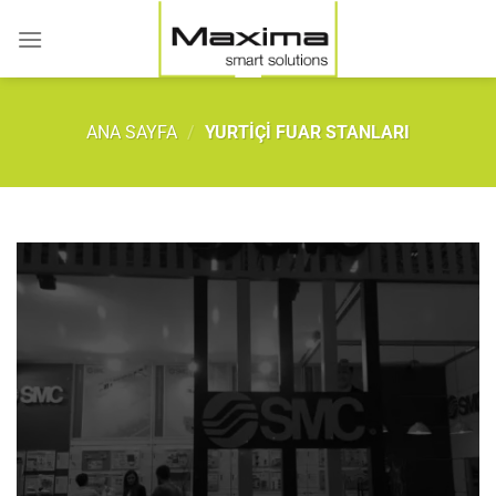
İçeriğe
atla
ANA SAYFA
/
YURTIÇI FUAR STANLARI