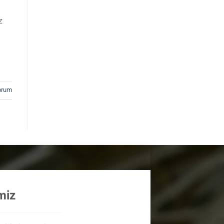
z
rum
miz