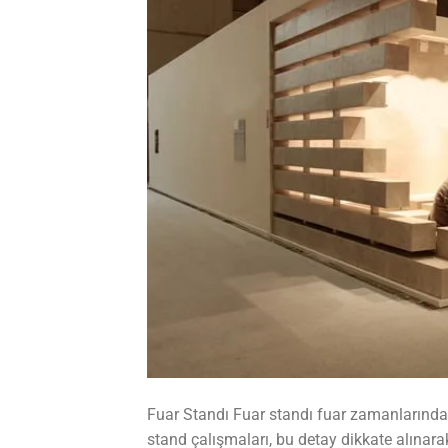
Fuar Standı Fuar standı fuar zamanlarında f
stand çalışmaları, bu detay dikkate alınara