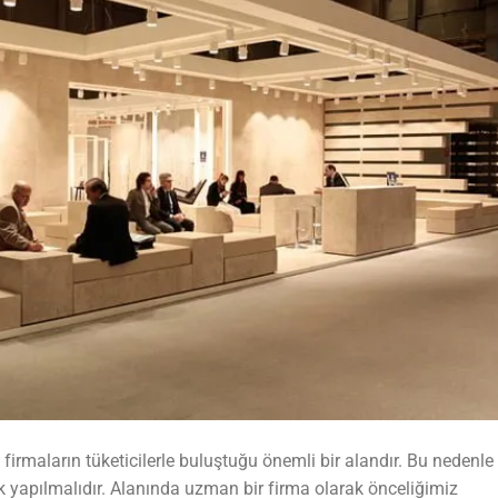
irmaların tüketicilerle buluştuğu önemli bir alandır. Bu nedenle
k yapılmalıdır. Alanında uzman bir firma olarak önceliğimiz