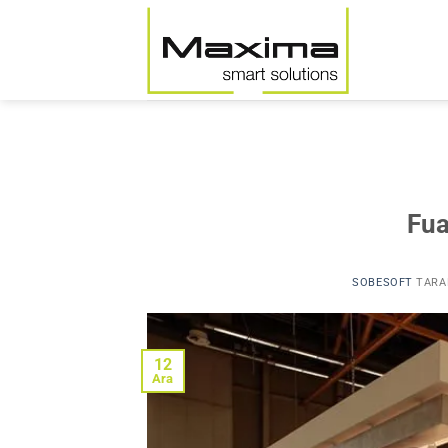
İçeriğe
atla
Fua
SOBESOFT
TARA
12
Ara