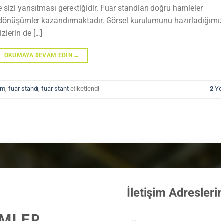
e sizi yansıtması gerektiğidir. Fuar standları doğru hamleler
i dönüşümler kazandırmaktadır. Görsel kurulumunu hazırladığımı
zlerin de […]
OKUMAYA DEVAM EDIN
→
ım
,
fuar standı
,
fuar stant
etiketlendi
2
Yo
İletişim Adresleri
ÜMLER,