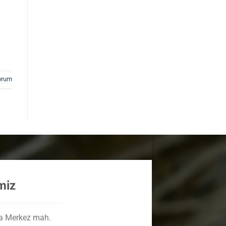
rum
miz
a Merkez mah.