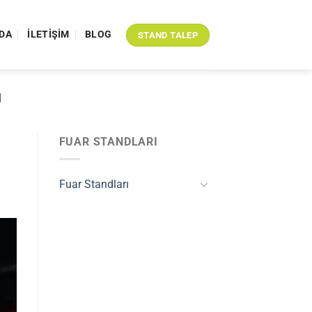
DA
İLETIŞIM
BLOG
STAND TALEP
I
FUAR STANDLARI
Fuar Standları